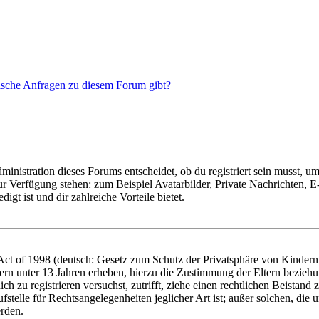
tische Anfragen zu diesem Forum gibt?
istration dieses Forums entscheidet, ob du registriert sein musst, um Be
zur Verfügung stehen: zum Beispiel Avatarbilder, Private Nachrichten, 
igt ist und dir zahlreiche Vorteile bietet.
t of 1998 (deutsch: Gesetz zum Schutz der Privatsphäre von Kindern i
ern unter 13 Jahren erheben, hierzu die Zustimmung der Eltern bezieh
dich zu registrieren versuchst, zutrifft, ziehe einen rechtlichen Beista
stelle für Rechtsangelegenheiten jeglicher Art ist; außer solchen, die
erden.