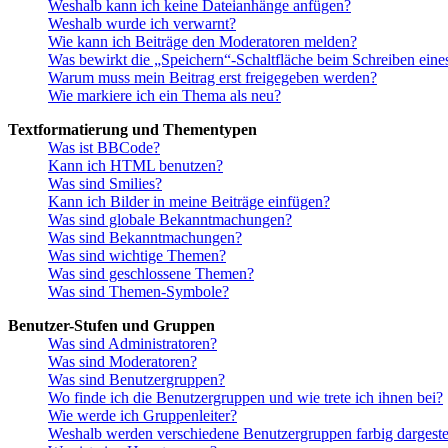
Weshalb kann ich keine Dateianhänge anfügen?
Weshalb wurde ich verwarnt?
Wie kann ich Beiträge den Moderatoren melden?
Was bewirkt die „Speichern“-Schaltfläche beim Schreiben eine
Warum muss mein Beitrag erst freigegeben werden?
Wie markiere ich ein Thema als neu?
Textformatierung und Thementypen
Was ist BBCode?
Kann ich HTML benutzen?
Was sind Smilies?
Kann ich Bilder in meine Beiträge einfügen?
Was sind globale Bekanntmachungen?
Was sind Bekanntmachungen?
Was sind wichtige Themen?
Was sind geschlossene Themen?
Was sind Themen-Symbole?
Benutzer-Stufen und Gruppen
Was sind Administratoren?
Was sind Moderatoren?
Was sind Benutzergruppen?
Wo finde ich die Benutzergruppen und wie trete ich ihnen bei?
Wie werde ich Gruppenleiter?
Weshalb werden verschiedene Benutzergruppen farbig dargestel