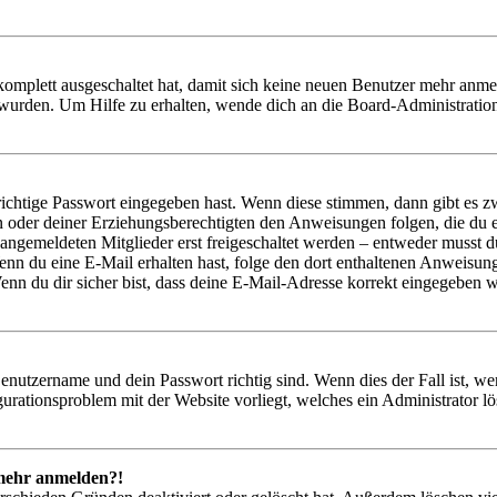
 komplett ausgeschaltet hat, damit sich keine neuen Benutzer mehr anm
 wurden. Um Hilfe zu erhalten, wende dich an die Board-Administratio
richtige Passwort eingegeben hast. Wenn diese stimmen, dann gibt es
ern oder deiner Erziehungsberechtigten den Anweisungen folgen, die du e
 angemeldeten Mitglieder erst freigeschaltet werden – entweder musst du
. Wenn du eine E-Mail erhalten hast, folge den dort enthaltenen Anweis
nn du dir sicher bist, dass deine E-Mail-Adresse korrekt eingegeben w
Benutzername und dein Passwort richtig sind. Wenn dies der Fall ist, w
igurationsproblem mit der Website vorliegt, welches ein Administrator l
t mehr anmelden?!