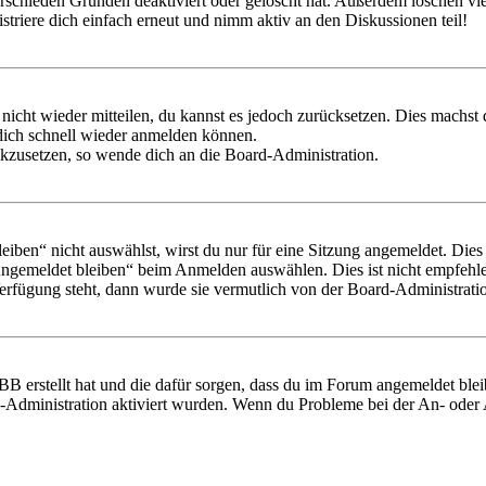
rschieden Gründen deaktiviert oder gelöscht hat. Außerdem löschen vie
triere dich einfach erneut und nimm aktiv an den Diskussionen teil!
 nicht wieder mitteilen, du kannst es jedoch zurücksetzen. Dies machs
 dich schnell wieder anmelden können.
ückzusetzen, so wende dich an die Board-Administration.
en“ nicht auswählst, wirst du nur für eine Sitzung angemeldet. Dies
Angemeldet bleiben“ beim Anmelden auswählen. Dies ist nicht empfehle
Verfügung steht, dann wurde sie vermutlich von der Board-Administratio
BB erstellt hat und die dafür sorgen, dass du im Forum angemeldet bl
rd-Administration aktiviert wurden. Wenn du Probleme bei der An- ode